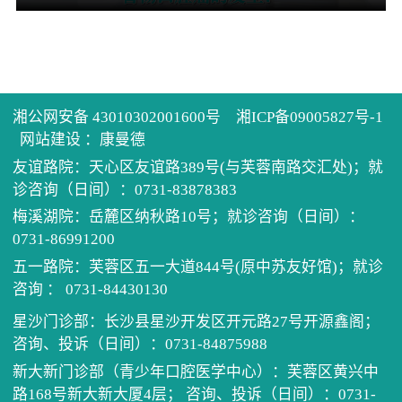
历任
健康
住培
先进
医患
学术
单病
医院
健康
科教
住院
党建
湘公网安备 43010302001600号
湘ICP备09005827号-1
网站建设
：
康曼德
电话
继续
门诊
我为
友谊路院：天心区友谊路389号(与芙蓉南路交汇处)；就
诊咨询（日间）：0731-83878383
梅溪湖院：岳麓区纳秋路10号；就诊咨询（日间）：
预约
口腔
公示
清廉
0731-86991200
五一路院：芙蓉区五一大道844号(原中苏友好馆)；就诊
坐诊
医保
咨询 ： 0731-84430130
招采
星沙门诊部：长沙县星沙开发区开元路27号开源鑫阁；
咨询、投诉（日间）：0731-84875988
新大新门诊部（青少年口腔医学中心）：芙蓉区黄兴中
路168号新大新大厦4层； 咨询、投诉（日间）：0731-