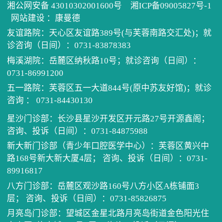
湘公网安备 43010302001600号
湘ICP备09005827号-1
历任
健康
住培
网站建设
：
康曼德
友谊路院：天心区友谊路389号(与芙蓉南路交汇处)；就
先进
医患
学术
单病
诊咨询（日间）：0731-83878383
梅溪湖院：岳麓区纳秋路10号；就诊咨询（日间）：
医院
健康
科教
住院
党建
0731-86991200
五一路院：芙蓉区五一大道844号(原中苏友好馆)；就诊
电话
继续
门诊
我为
咨询 ： 0731-84430130
星沙门诊部：长沙县星沙开发区开元路27号开源鑫阁；
预约
口腔
公示
清廉
咨询、投诉（日间）：0731-84875988
新大新门诊部（青少年口腔医学中心）：芙蓉区黄兴中
坐诊
医保
路168号新大新大厦4层； 咨询、投诉（日间）：0731-
89916817
招采
八方门诊部：岳麓区观沙路160号八方小区A栋铺面3
层； 咨询、投诉（日间）：0731-85826875
月亮岛门诊部：望城区金星北路月亮岛街道金色阳光住