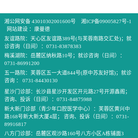
历任
健康
住培
先进
医患
学术
单病
湘公网安备 43010302001600号
湘ICP备09005827号-1
网站建设
：
康曼德
友谊路院：天心区友谊路389号(与芙蓉南路交汇处)；就
医院
健康
科教
住院
党建
诊咨询（日间）：0731-83878383
梅溪湖院：岳麓区纳秋路10号；就诊咨询（日间）：
电话
继续
门诊
我为
0731-86991200
五一路院：芙蓉区五一大道844号(原中苏友好馆)；就诊
预约
口腔
公示
清廉
咨询 ： 0731-84430130
星沙门诊部：长沙县星沙开发区开元路27号开源鑫阁；
坐诊
医保
咨询、投诉（日间）：0731-84875988
新大新门诊部（青少年口腔医学中心）：芙蓉区黄兴中
招采
路168号新大新大厦4层； 咨询、投诉（日间）：0731-
89916817
八方门诊部：岳麓区观沙路160号八方小区A栋铺面3